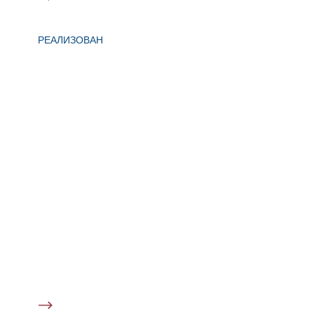
РЕАЛИЗОВАН
Колтушское шоссе, 11 км от КАД