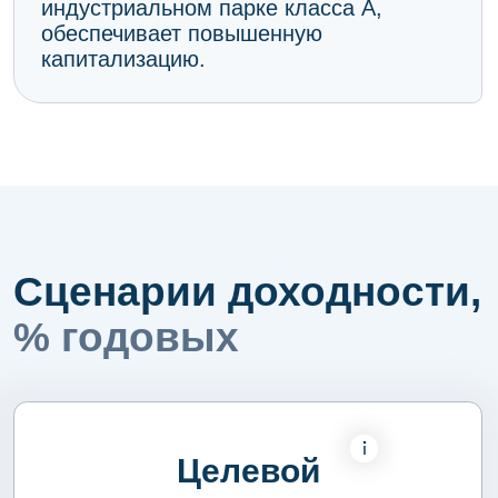
36,1%
17,1%
19,0%
Консервативный
19,6%