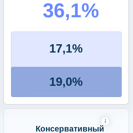
10,9%
8,7%
Базовый
27,5%
14,0%