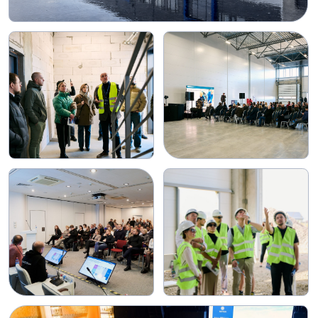
Контакты
Телефон
+7 (812) 603-99-59
Адрес офиса
Красногвардейская пл., д. 3, лит.
Е Дизайн-квартал DAA, офис Е4
183
Часы работы
пн-пт с 9:30 до 18:00
Как добраться