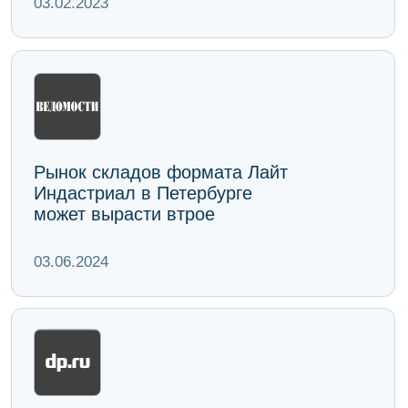
Стабильность
Долгосрочные договоры аренды
с ежегодной индексацией
обеспечивают постоянный поток
Доходность
Помещения легко адаптируются
под потребности арендаторов, что
позволяет выбирать тех, кто готов
платить максимальную ставку