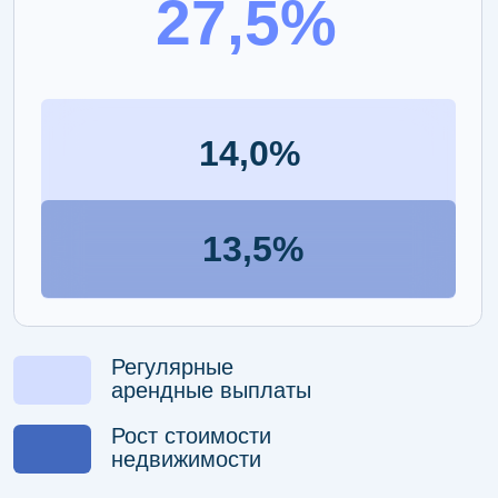
стабильно растет
в цене
Качественная промышленная
недвижимость — надежный актив,
на который сохраняется спрос
даже в кризисные периоды.
СМИ о трендах